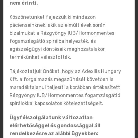
nem érinti.
Szerte a világban több mint 100 ezer nőnek
Köszönetünket fejezzük ki mindazon
helyezték már föl a nőgyógyászok a
pácienseinknek, akik az elmúlt évek során
fogamzásgátló IUB Rézgyöngyöt. Ekkora
bizalmukat a Rézgyöngy IUB/Hormonmentes
mintával már statisztikákat is készíthetünk,
fogamzásgátló spirálba helyezték, és
mi pedig ezt meg is tettük. [...]
egészségügyi döntéseik meghozatalakor
termékünket választották.
READ MORE
Tájékoztatjuk Önöket, hogy az Adexilis Hungary
Kft. a forgalmazás megszűnését követően is
maradéktalanul teljesíti a korábban értékesített
Rézgyöngy IUB/Hormonmentes fogamzásgátló
spirálokkal kapcsolatos kötelezettségeit.
Ügyfélszolgálatunk változatlan
elérhetőséggel és gondossággal áll
rendelkezésre az alábbi ügyekben: