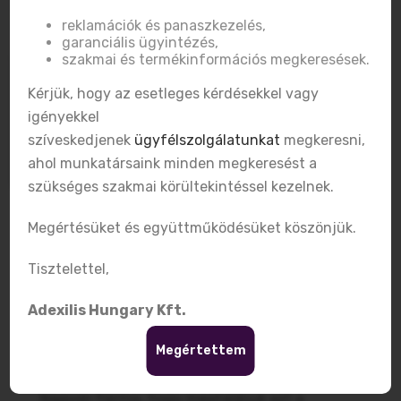
reklamációk és panaszkezelés,
garanciális ügyintézés,
szakmai és termékinformációs megkeresések.
Kérjük, hogy az esetleges kérdésekkel vagy
igényekkel
szíveskedjenek
ügyfélszolgálatunkat
megkeresni,
ahol munkatársaink minden megkeresést a
szükséges szakmai körültekintéssel kezelnek.
Megértésüket és együttműködésüket köszönjük.
Rézgyöngy
Fogamzásgátlás
,
Legfrissebb
2019-06-04
Tisztelettel,
Fogamzásgátlás 40 év
Adexilis Hungary Kft.
felett: melyik módszert
Megértettem
válasszuk?
Nagyon fontos, hogy megtaláljuk azt a