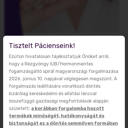
Tisztelt Pácienseink!
Ezúton hivatalosan tájékoztatjuk Önöket arról,
hogy a Rézgyöngy IUB/Hormonmentes
fogamzásgátló spirál magyarországi forgalmazása
Rézgyöngy
Fogamzásgátlás
,
IUB™ Rézgyöngy
,
2026. június 10. napjával véglegesen megszűnt. A
Legfrissebb
2021-03-02
forgalmazás leállítására vonatkozó döntés
Hány teherbeesést,
kizárólag kereskedelmi és ellátási lánccal
kilökődést regisztráltak
összefüggő gazdasági megfontolások alapján
született;
a korábban forgalomba hozott
100 ezer Rézgyöngy
termékek minőségét, hatékonyságát és
felhelyezése után – a
biztonságát ez a döntés semmilyen formában
legfrissebb adatok