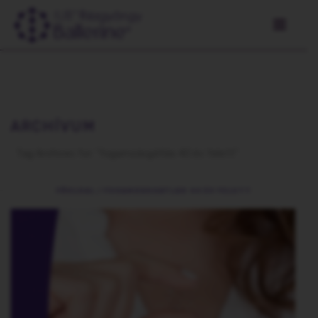
ARCHÍVUM
Tag Archives for: "fogamzásgátlás 40 év felett"
FŐOLDAL
/
FOGAMZÁSGÁTLÁS 40 ÉV FELETT