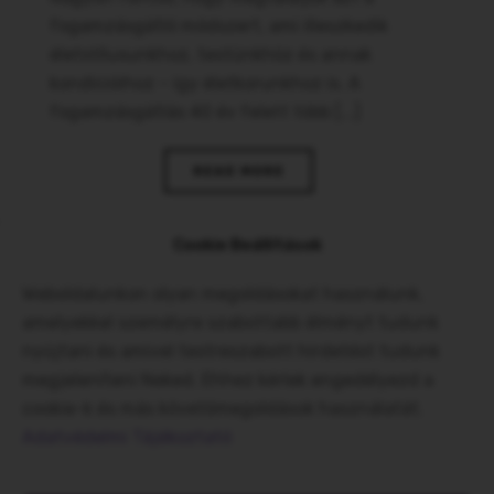
fogamzásgátló módszert, ami illeszkedik
életstílusunkhoz, testünkhöz és annak
kondícióihoz – így életkorunkhoz is. A
fogamzásgátlás 40 év felett több [...]
READ MORE
Cookie Beállítások
Weboldalunkon olyan megoldásokat használunk,
amelyekkel személyre szabottabb élményt tudunk
nyújtani és amivel testreszabott hirdetést tudunk
megjeleníteni Neked. Ehhez kérlek engedélyezd a
cookie-k és más követőmegoldások használatát.
Adatvédelmi Tájékoztató
2026 © Minden jog fenntartva.
Impresszum