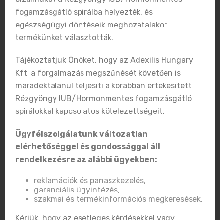
spirálokkal kapcsolatos kötelezettségeit.
fogamzásgátló spirálba helyezték, és
Ügyfélszolgálatunk változatlan elérhetőséggel
egészségügyi döntéseik meghozatalakor
és gondossággal áll rendelkezésre az alábbi
termékünket választották.
ügyekben:
Tájékoztatjuk Önöket, hogy az Adexilis Hungary
reklamációk és panaszkezelés,
Kft. a forgalmazás megszűnését követően is
garanciális ügyintézés,
maradéktalanul teljesíti a korábban értékesített
szakmai és termékinformációs megkeresések.
Rézgyöngy IUB/Hormonmentes fogamzásgátló
spirálokkal kapcsolatos kötelezettségeit.
Kérjük, hogy az esetleges kérdésekkel vagy
igényekkel szíveskedjenek
ügyfélszolgálatunkat
Ügyfélszolgálatunk változatlan
megkeresni, ahol munkatársaink minden
elérhetőséggel és gondossággal áll
megkeresést a szükséges szakmai körültekintéssel
rendelkezésre az alábbi ügyekben:
kezelnek.
reklamációk és panaszkezelés,
Megértésüket és együttműködésüket köszönjük.
garanciális ügyintézés,
szakmai és termékinformációs megkeresések.
Tisztelettel,
Kérjük, hogy az esetleges kérdésekkel vagy