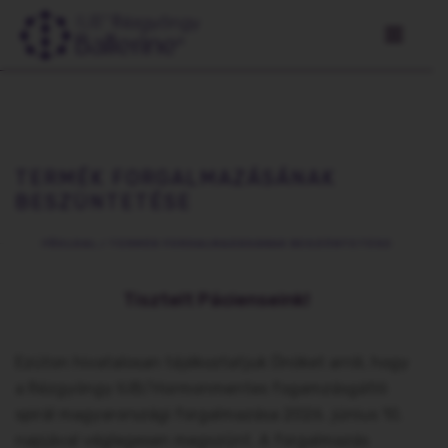
TERMÉK FORGALMAZÁSÁNAK
BESZÜNTETÉSE
FŐOLDAL
/
TERMÉK FORGALMAZÁSÁNAK BESZÜNTETÉSE
Tisztelt Pácienseink!
Ezúton hivatalosan tájékoztatjuk Önöket arról, hogy
a Rézgyöngy IUB/Hormonmentes fogamzásgátló
spirál magyarországi forgalmazása 2026. június 10.
napjával véglegesen megszűnt. A forgalmazás