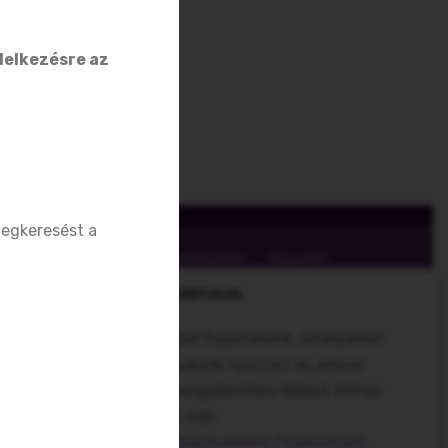
delkezésre az
egkeresést a
Szerződési Feltételek
Betegtájékoztató
Kapcsolat
Cookie Beállítások
unkon olyan megoldásokat használunk, amelyekkel
e szabottabb élményt tudunk nyújtani és amivel
abott hirdetést tudunk megjeleníteni Neked. Ehhez
ngedélyezd a cookie-k és más
goldások használatát.
Adatvédelmi Tájékoztató