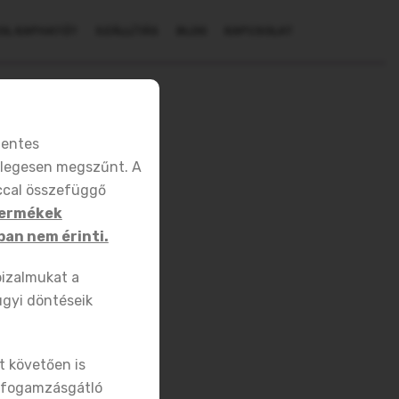
OL KAPHATÓ?
SZÁLLÍTÁS
BLOG
KAPCSOLAT
mentes
glegesen megszűnt. A
nccal összefüggő
termékek
an nem érinti.
bizalmukat a
gyi döntéseik
t követően is
s fogamzásgátló