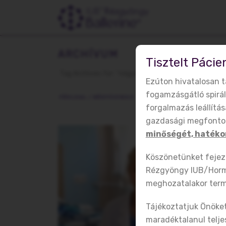
ARCHÍVUM
Tisztelt Pácie
Tag Archives for: "nőgyógyász"
Ezúton hivatalosan 
fogamzásgátló spirá
FŐOLDAL
/
NŐGYÓGYÁSZ
forgalmazás leállítá
gazdasági megfontol
minőségét, hatéko
R
Köszönetünket fejezz
Rézgyöngy IUB/Hormo
meghozatalakor term
V
Tájékoztatjuk Önöket
n
maradéktalanul telj
M