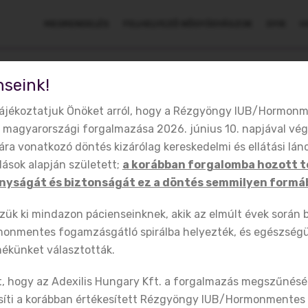
MEGRENDELÉS
FELHELYEZŐ NŐGYÓGYÁSZOK
GYIK
H
nseink!
tájékoztatjuk Önöket arról, hogy a Rézgyöngy IUB/Hormon
l magyarországi forgalmazása 2026. június 10. napjával vé
sára vonatkozó döntés kizárólag kereskedelmi és ellátási lá
ások alapján született;
a korábban forgalomba hozott 
nyságát és biztonságát ez a döntés semmilyen formáb
ézgyöngy
Kiemelt Orvosaink
2026-06-11
ük ki mindazon pácienseinknek, akik az elmúlt évek során 
Dr. Furka Ágnes
nmentes fogamzásgátló spirálba helyezték, és egészségü
ékünket választották.
an egy nőgyógyász. Nő. Olyan mint Te. Utál
, hogy az Adexilis Hungary Kft. a forgalmazás megszűnésé
őgyógyászhoz járni. Éves nyűg. Kötelező. Nemszeretem.
esíti a korábban értékesített Rézgyöngy IUB/Hormonmente
égis. Törődik velem. Bizalmas. Intim. Meghallgat.