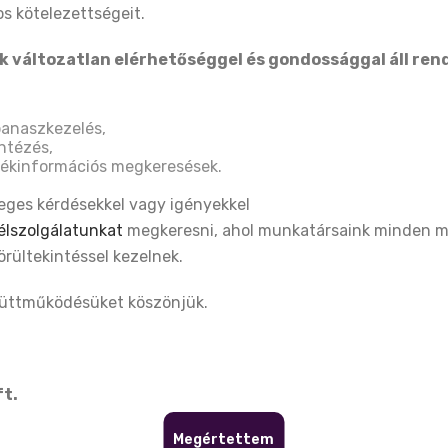
os kötelezettségeit.
lmagyaráz. Nemfehérköpenyes. Jé, nem is [...]
 változatlan elérhetőséggel és gondossággal áll ren
READ MORE
panaszkezelés,
intézés,
mékinformációs megkeresések.
leges kérdésekkel vagy igényekkel
élszolgálatunkat
megkeresni, ahol munkatársaink minden m
rültekintéssel kezelnek.
mpresszum
Bankkártyás fizetés
Adatvédelmi Nyilatkozat
Általános 
üttműködésüket köszönjük.
Weboldal
személyr
testresz
ft.
kérlek e
Megértettem
követőme